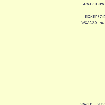
עיוורון צבעים,
לות (התאמות
נגישות לשירות) התשע”ג 2013, ברמת התקן הנדרש. כמו כן, אנו מיישמים את המלצות מסמך WCAG2.0
את נגישות האתר