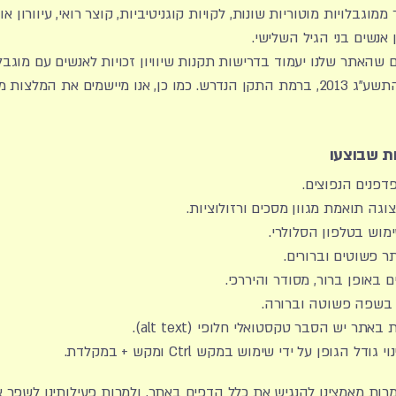
ממוגבלויות מוטוריות שונות, לקויות קוגניטיביות, קוצר רואי, עיוורון או 
 אנשים בני הגיל השלישי.
 שהאתר שלנו יעמוד בדרישות תקנות שיוויון זכויות לאנשים עם מוגב
ת שבוצעו
פנים הנפוצים.
גה תואמת מגוון מסכים ורזולוציות.
וש בטלפון הסלולרי.
ר פשוטים וברורים.
 באופן ברור, מסודר והיררכי.
 בשפה פשוטה וברורה.
אתר יש הסבר טקסטואלי חלופי (alt text).
 הגופן על ידי שימוש במקש Ctrl ומקש + במקלדת.
למרות מאמצינו להנגיש את כלל הדפים באתר, ולמרות פעילותינו לשפר 